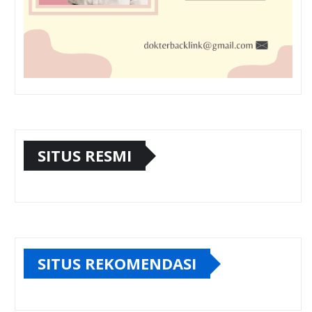
SITUS RESMI
SITUS REKOMENDASI