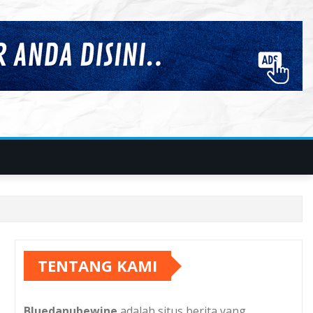
TENTANG KAMI
Bluedanubewine
adalah situs berita yang